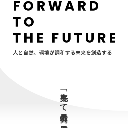
F
O
R
W
A
R
D
T
O
T
H
E
F
U
T
U
R
E
人と自然、環境が調和する未来を創造する
「率先して最高の愛情を、お客様へ」